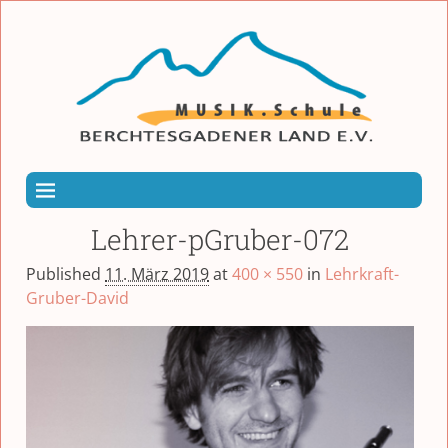
Lehrer-pGruber-072
Published
11. März 2019
at
400 × 550
in
Lehrkraft-
Gruber-David