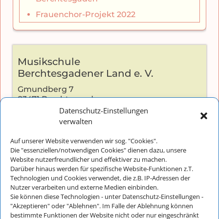
Frauenchor-Projekt 2022
Musikschule
Berchtesgadener Land e. V.
Gmundberg 7
83471 Berchtesgaden
Datenschutz-Einstellungen
verwalten
Auf unserer Website verwenden wir sog. "Cookies".
Kontakt:
Die "essenziellen/notwendigen Cookies" dienen dazu, unsere
Telefon: +49 (0) 8652-2826
Website nutzerfreundlicher und effektiver zu machen.
Darüber hinaus werden für spezifische Website-Funktionen z.T.
E-Mail:
info@musikschulebgl.de
Technologien und Cookies verwendet, die z.B. IP-Adressen der
Nutzer verarbeiten und externe Medien einbinden.
Sie können diese Technologien - unter Datenschutz-Einstellungen -
"Akzeptieren" oder "Ablehnen". Im Falle der Ablehnung können
Büro-Öffnungszeiten:
bestimmte Funktionen der Website nicht oder nur eingeschränkt