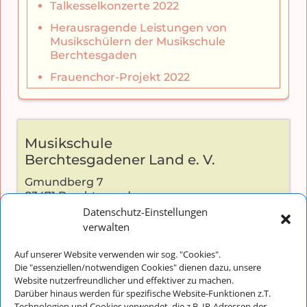
Talkesselkonzerte 2022
Herausragende Leistungen von
Musikschülern der Musikschule
Berchtesgaden
Frauenchor-Projekt 2022
Musikschule
Berchtesgadener Land e. V.
Gmundberg 7
83471 Berchtesgaden
Datenschutz-Einstellungen
verwalten
Auf unserer Website verwenden wir sog. "Cookies".
Kontakt:
Die "essenziellen/notwendigen Cookies" dienen dazu, unsere
Telefon: +49 (0) 8652-2826
Website nutzerfreundlicher und effektiver zu machen.
Darüber hinaus werden für spezifische Website-Funktionen z.T.
E-Mail:
info@musikschulebgl.de
Technologien und Cookies verwendet, die z.B. IP-Adressen der