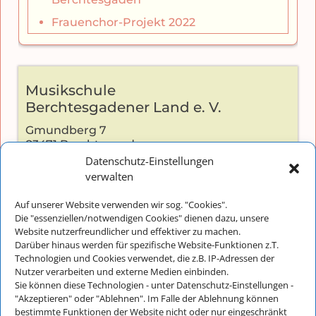
Frauenchor-Projekt 2022
Musikschule
Berchtesgadener Land e. V.
Gmundberg 7
83471 Berchtesgaden
Datenschutz-Einstellungen
verwalten
Auf unserer Website verwenden wir sog. "Cookies".
Kontakt:
Die "essenziellen/notwendigen Cookies" dienen dazu, unsere
Telefon: +49 (0) 8652-2826
Website nutzerfreundlicher und effektiver zu machen.
Darüber hinaus werden für spezifische Website-Funktionen z.T.
E-Mail:
info@musikschulebgl.de
Technologien und Cookies verwendet, die z.B. IP-Adressen der
Nutzer verarbeiten und externe Medien einbinden.
Sie können diese Technologien - unter Datenschutz-Einstellungen -
"Akzeptieren" oder "Ablehnen". Im Falle der Ablehnung können
Büro-Öffnungszeiten:
bestimmte Funktionen der Website nicht oder nur eingeschränkt