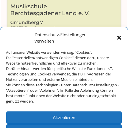
Musikschule
Berchtesgadener Land e. V.
Gmundberg 7
83471 Berchtesgaden
Datenschutz-Einstellungen
verwalten
Auf unserer Website verwenden wir sog. "Cookies".
Kontakt:
Die "essenziellen/notwendigen Cookies" dienen dazu, unsere
Website nutzerfreundlicher und effektiver zu machen.
Telefon: +49 (0) 8652-2826
Darüber hinaus werden für spezifische Website-Funktionen z.T.
E-Mail:
info@musikschulebgl.de
Technologien und Cookies verwendet, die z.B. IP-Adressen der
Nutzer verarbeiten und externe Medien einbinden.
Sie können diese Technologien - unter Datenschutz-Einstellungen -
"Akzeptieren" oder "Ablehnen". Im Falle der Ablehnung können
Büro-Öffnungszeiten:
bestimmte Funktionen der Website nicht oder nur eingeschränkt
genutzt werden.
Montag bis Donnerstag: 8:30 - 11:30
Freitags und an schulfreien Tagen
ist unser Büro nur unregelmäßig besetzt
Akzeptieren