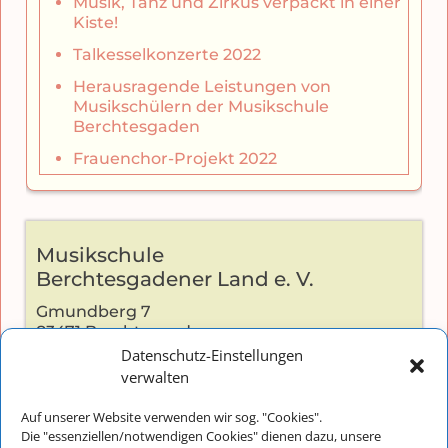
Musik, Tanz und Zirkus verpackt in einer
Kiste!
Talkesselkonzerte 2022
Herausragende Leistungen von
Musikschülern der Musikschule
Berchtesgaden
Frauenchor-Projekt 2022
Musikschule
Berchtesgadener Land e. V.
Gmundberg 7
83471 Berchtesgaden
Datenschutz-Einstellungen
verwalten
Auf unserer Website verwenden wir sog. "Cookies".
Kontakt:
Die "essenziellen/notwendigen Cookies" dienen dazu, unsere