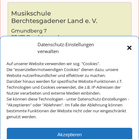
Musikschule
Berchtesgadener Land e. V.
Gmundberg 7
83471 Berchtesgaden
Datenschutz-Einstellungen
verwalten
Auf unserer Website verwenden wir sog. "Cookies".
Kontakt:
Die "essenziellen/notwendigen Cookies" dienen dazu, unsere
Telefon: +49 (0) 8652-2826
Website nutzerfreundlicher und effektiver zu machen.
Darüber hinaus werden für spezifische Website-Funktionen z.T.
E-Mail:
info@musikschulebgl.de
Technologien und Cookies verwendet, die z.B. IP-Adressen der
Nutzer verarbeiten und externe Medien einbinden.
Sie können diese Technologien - unter Datenschutz-Einstellungen -
"Akzeptieren" oder "Ablehnen". Im Falle der Ablehnung können
Büro-Öffnungszeiten:
bestimmte Funktionen der Website nicht oder nur eingeschränkt
genutzt werden.
Montag bis Donnerstag: 8:30 - 11:30
Freitags und an schulfreien Tagen
ist unser Büro nur unregelmäßig besetzt
Akzeptieren