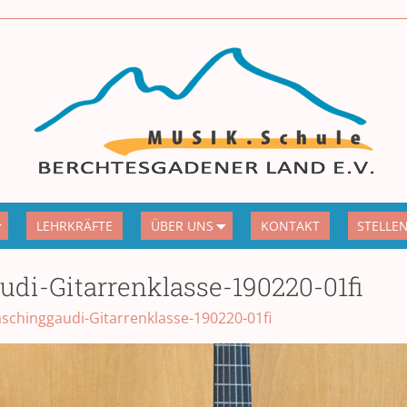
LEHRKRÄFTE
ÜBER UNS
KONTAKT
STELLE
udi-Gitarrenklasse-190220-01fi
aschinggaudi-Gitarrenklasse-190220-01fi