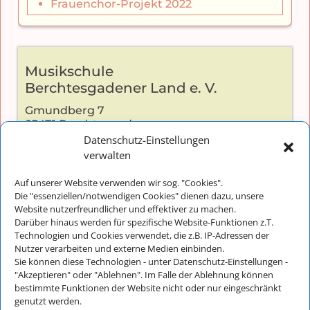
Frauenchor-Projekt 2022
Musikschule
Berchtesgadener Land e. V.
Gmundberg 7
83471 Berchtesgaden
Datenschutz-Einstellungen
verwalten
Auf unserer Website verwenden wir sog. "Cookies".
Kontakt:
Die "essenziellen/notwendigen Cookies" dienen dazu, unsere
Website nutzerfreundlicher und effektiver zu machen.
Telefon: +49 (0) 8652-2826
Darüber hinaus werden für spezifische Website-Funktionen z.T.
E-Mail:
info@musikschulebgl.de
Technologien und Cookies verwendet, die z.B. IP-Adressen der
Nutzer verarbeiten und externe Medien einbinden.
Sie können diese Technologien - unter Datenschutz-Einstellungen -
"Akzeptieren" oder "Ablehnen". Im Falle der Ablehnung können
Büro-Öffnungszeiten:
bestimmte Funktionen der Website nicht oder nur eingeschränkt
genutzt werden.
Montag bis Donnerstag: 8:30 - 11:30