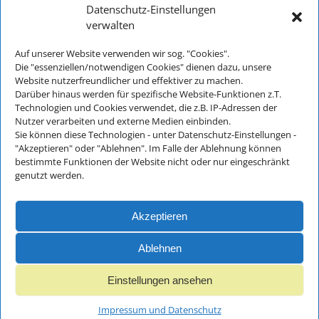
Datenschutz-Einstellungen
verwalten
Auf unserer Website verwenden wir sog. "Cookies".
Kontakt:
Die "essenziellen/notwendigen Cookies" dienen dazu, unsere
Website nutzerfreundlicher und effektiver zu machen.
Telefon: +49 (0) 8652-2826
Darüber hinaus werden für spezifische Website-Funktionen z.T.
E-Mail:
info@musikschulebgl.de
Technologien und Cookies verwendet, die z.B. IP-Adressen der
Nutzer verarbeiten und externe Medien einbinden.
Sie können diese Technologien - unter Datenschutz-Einstellungen -
"Akzeptieren" oder "Ablehnen". Im Falle der Ablehnung können
Büro-Öffnungszeiten:
bestimmte Funktionen der Website nicht oder nur eingeschränkt
genutzt werden.
Montag bis Donnerstag: 8:30 - 11:30
Freitags und an schulfreien Tagen
ist unser Büro nur unregelmäßig besetzt
Akzeptieren
Ablehnen
Einstellungen ansehen
Impressum und
Datenschutz
Impressum und Datenschutz