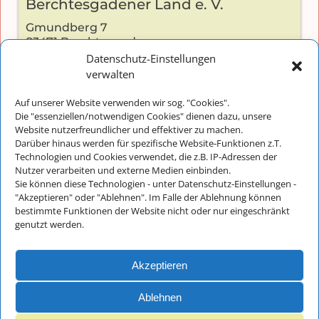
Berchtesgadener Land e. V.
Gmundberg 7
83471 Berchtesgaden
Datenschutz-Einstellungen
verwalten
Auf unserer Website verwenden wir sog. "Cookies".
Kontakt:
Die "essenziellen/notwendigen Cookies" dienen dazu, unsere
Telefon: +49 (0) 8652-2826
Website nutzerfreundlicher und effektiver zu machen.
Darüber hinaus werden für spezifische Website-Funktionen z.T.
E-Mail:
info@musikschulebgl.de
Technologien und Cookies verwendet, die z.B. IP-Adressen der
Nutzer verarbeiten und externe Medien einbinden.
Sie können diese Technologien - unter Datenschutz-Einstellungen -
"Akzeptieren" oder "Ablehnen". Im Falle der Ablehnung können
Büro-Öffnungszeiten:
bestimmte Funktionen der Website nicht oder nur eingeschränkt
genutzt werden.
Montag bis Donnerstag: 8:30 - 11:30
Freitags und an schulfreien Tagen
ist unser Büro nur unregelmäßig besetzt
Akzeptieren
Ablehnen