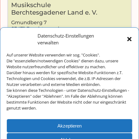
Musikschule
Berchtesgadener Land e. V.
Gmundberg 7
83471 Berchtesgaden
Datenschutz-Einstellungen
verwalten
Auf unserer Website verwenden wir sog. "Cookies".
Kontakt:
Die "essenziellen/notwendigen Cookies" dienen dazu, unsere
Website nutzerfreundlicher und effektiver zu machen.
Telefon: +49 (0) 8652-2826
Darüber hinaus werden für spezifische Website-Funktionen z.T.
E-Mail:
info@musikschulebgl.de
Technologien und Cookies verwendet, die z.B. IP-Adressen der
Nutzer verarbeiten und externe Medien einbinden.
Sie können diese Technologien - unter Datenschutz-Einstellungen -
"Akzeptieren" oder "Ablehnen". Im Falle der Ablehnung können
Büro-Öffnungszeiten:
bestimmte Funktionen der Website nicht oder nur eingeschränkt
genutzt werden.
Montag bis Donnerstag: 8:30 - 11:30
Freitags und an schulfreien Tagen
ist unser Büro nur unregelmäßig besetzt
Akzeptieren