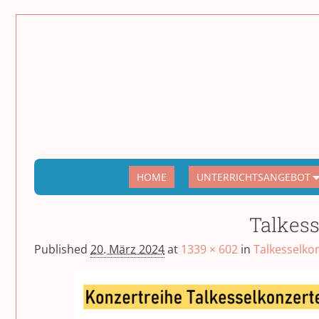
HOME
UNTERRICHTSANGEBOT
Talkess
Published
20. März 2024
at
1339 × 602
in
Talkesselko