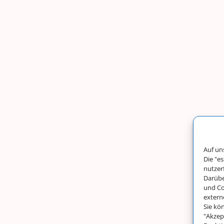
Auf un
Die "e
nutzer
Darübe
und Co
extern
Sie kö
"Akzep