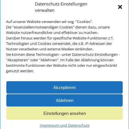
Datenschutz-Einstellungen
verwalten
Auf unserer Website verwenden wir sog. "Cookies".
Kontakt:
Die "essenziellen/notwendigen Cookies" dienen dazu, unsere
Website nutzerfreundlicher und effektiver zu machen.
Telefon: +49 (0) 8652-2826
Darüber hinaus werden für spezifische Website-Funktionen z.T.
E-Mail:
info@musikschulebgl.de
Technologien und Cookies verwendet, die z.B. IP-Adressen der
Nutzer verarbeiten und externe Medien einbinden.
Sie können diese Technologien - unter Datenschutz-Einstellungen -
"Akzeptieren" oder "Ablehnen". Im Falle der Ablehnung können
Büro-Öffnungszeiten:
bestimmte Funktionen der Website nicht oder nur eingeschränkt
genutzt werden.
Montag bis Donnerstag: 8:30 - 11:30
Freitags und an schulfreien Tagen
ist unser Büro nur unregelmäßig besetzt
Akzeptieren
Ablehnen
Einstellungen ansehen
Impressum und
Datenschutz
Impressum und Datenschutz