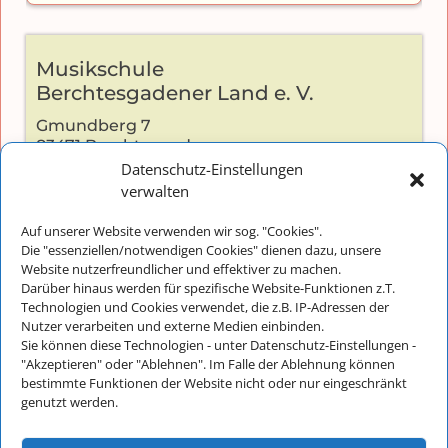
Musikschule
Berchtesgadener Land e. V.
Gmundberg 7
83471 Berchtesgaden
Datenschutz-Einstellungen
verwalten
Auf unserer Website verwenden wir sog. "Cookies".
Kontakt:
Die "essenziellen/notwendigen Cookies" dienen dazu, unsere
Telefon: +49 (0) 8652-2826
Website nutzerfreundlicher und effektiver zu machen.
Darüber hinaus werden für spezifische Website-Funktionen z.T.
E-Mail:
info@musikschulebgl.de
Technologien und Cookies verwendet, die z.B. IP-Adressen der
Nutzer verarbeiten und externe Medien einbinden.
Sie können diese Technologien - unter Datenschutz-Einstellungen -
"Akzeptieren" oder "Ablehnen". Im Falle der Ablehnung können
Büro-Öffnungszeiten:
bestimmte Funktionen der Website nicht oder nur eingeschränkt
genutzt werden.
Montag bis Donnerstag: 8:30 - 11:30
Freitags und an schulfreien Tagen