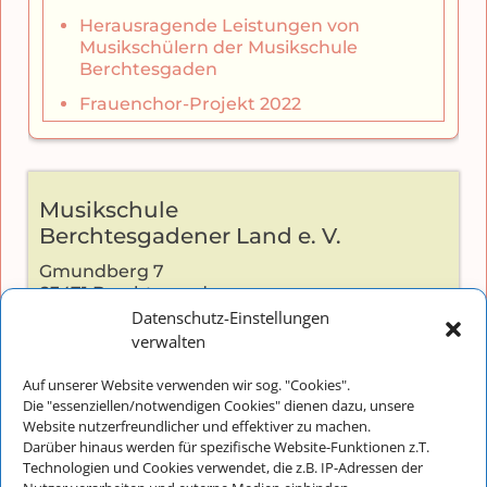
Herausragende Leistungen von
Musikschülern der Musikschule
Berchtesgaden
Frauenchor-Projekt 2022
Musikschule
Berchtesgadener Land e. V.
Gmundberg 7
83471 Berchtesgaden
Datenschutz-Einstellungen
verwalten
Auf unserer Website verwenden wir sog. "Cookies".
Kontakt:
Die "essenziellen/notwendigen Cookies" dienen dazu, unsere
Website nutzerfreundlicher und effektiver zu machen.
Telefon: +49 (0) 8652-2826
Darüber hinaus werden für spezifische Website-Funktionen z.T.
E-Mail:
info@musikschulebgl.de
Technologien und Cookies verwendet, die z.B. IP-Adressen der