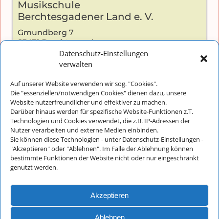
Musikschule
Berchtesgadener Land e. V.
Gmundberg 7
83471 Berchtesgaden
Datenschutz-Einstellungen
verwalten
Auf unserer Website verwenden wir sog. "Cookies".
Kontakt:
Die "essenziellen/notwendigen Cookies" dienen dazu, unsere
Website nutzerfreundlicher und effektiver zu machen.
Telefon: +49 (0) 8652-2826
Darüber hinaus werden für spezifische Website-Funktionen z.T.
E-Mail:
info@musikschulebgl.de
Technologien und Cookies verwendet, die z.B. IP-Adressen der
Nutzer verarbeiten und externe Medien einbinden.
Sie können diese Technologien - unter Datenschutz-Einstellungen -
"Akzeptieren" oder "Ablehnen". Im Falle der Ablehnung können
Büro-Öffnungszeiten:
bestimmte Funktionen der Website nicht oder nur eingeschränkt
genutzt werden.
Montag bis Donnerstag: 8:30 - 11:30
Freitags und an schulfreien Tagen
ist unser Büro nur unregelmäßig besetzt
Akzeptieren
Ablehnen