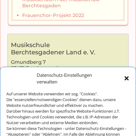
Berchtesgaden
Frauenchor-Projekt 2022
Musikschule
Berchtesgadener Land e. V.
Gmundberg 7
83471 Berchtesgaden
Datenschutz-Einstellungen
verwalten
Auf unserer Website verwenden wir sog. "Cookies".
Kontakt:
Die "essenziellen/notwendigen Cookies" dienen dazu, unsere
Website nutzerfreundlicher und effektiver zu machen.
Telefon: +49 (0) 8652-2826
Darüber hinaus werden für spezifische Website-Funktionen z.T.
E-Mail:
info@musikschulebgl.de
Technologien und Cookies verwendet, die z.B. IP-Adressen der
Nutzer verarbeiten und externe Medien einbinden.
Sie können diese Technologien - unter Datenschutz-Einstellungen -
"Akzeptieren" oder "Ablehnen". Im Falle der Ablehnung können